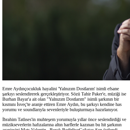
Emre Aydınçocukluk hayalini 'Yalnızım Dostlarım' isimli efsane
şarkıyı seslendirerek gerçekleştiriyor. Sözü Tahir Paker'e, müziği ise
Burhan Bayar'a ait olan "Yalnızım Dostlarım" isimli şarkının bir
kısmını İsveç'te aranje ettiren Emre Aydın, bu şarkıyı kendine has
yorumu ve soundlarıyla sevenleriyle buluşturmaya hazırlanıyor.
İbrahim Tatlıses'in muhteşem yorumuyla yıllar önce seslendirdiği ve
müzikseverlerin hafızalarına altın harflerle kazınan bu hit şarkının
aranjesini Mats Valentin , Burak BedirliveÇağatay Şen üstlendi.