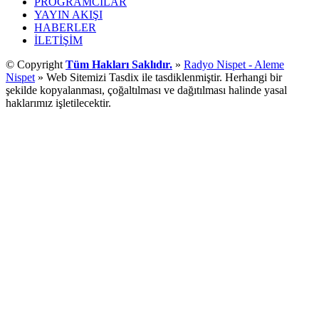
PROGRAMCILAR
YAYIN AKIŞI
HABERLER
İLETİŞİM
© Copyright
Tüm Hakları Saklıdır.
»
Radyo Nispet - Aleme
Nispet
» Web Sitemizi Tasdix ile tasdiklenmiştir. Herhangi bir
şekilde kopyalanması, çoğaltılması ve dağıtılması halinde yasal
haklarımız işletilecektir.