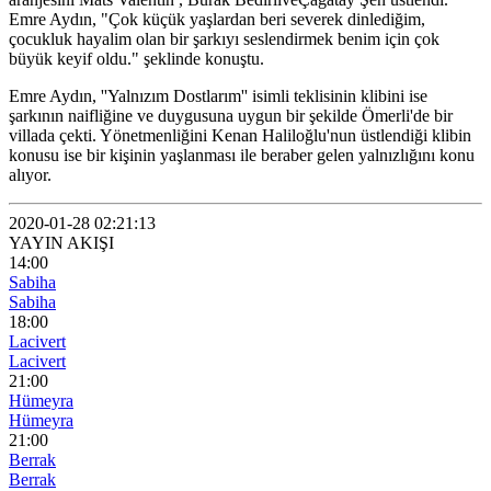
Emre Aydın, "Çok küçük yaşlardan beri severek dinlediğim,
çocukluk hayalim olan bir şarkıyı seslendirmek benim için çok
büyük keyif oldu." şeklinde konuştu.
Emre Aydın, ''Yalnızım Dostlarım'' isimli teklisinin klibini ise
şarkının naifliğine ve duygusuna uygun bir şekilde Ömerli'de bir
villada çekti. Yönetmenliğini Kenan Haliloğlu'nun üstlendiği klibin
konusu ise bir kişinin yaşlanması ile beraber gelen yalnızlığını konu
alıyor.
2020-01-28 02:21:13
YAYIN AKIŞI
14:00
Sabiha
Sabiha
18:00
Lacivert
Lacivert
21:00
Hümeyra
Hümeyra
21:00
Berrak
Berrak